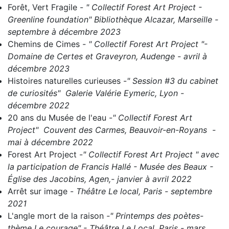
Forêt, Vert Fragile
-
" Collectif Forest Art Project -
Greenline foundation" Bibliothèque Alcazar, Marseille -
septembre à décembre 2023
Chemins de Cimes
- " C
ollectif Forest Art Project "-
Domaine de Certes et Graveyron, Audenge - avril à
décembre 2023
Histoires naturelles curieuses
-
" Session #3 du cabinet
de curiosités" Galerie Valérie Eymeric, Lyon -
décembre 2022
20 ans du Musée de l'eau
-
" Collectif Forest Art
Project" Couvent des Carmes, Beauvoir-en-Royans -
mai à décembre 2022
Forest Art Project
-
" Collectif Forest Art Project " avec
la participation de Francis Hallé - Musée des Beaux -
Église des Jacobins, Agen,- janvier à avril 2022
Arrêt sur image
-
Théâtre Le local, Paris - septembre
2021
L'angle mort de la raison
-" Printemps des poètes-
thème Le courage" - Théâtre Le Local, Paris - mars