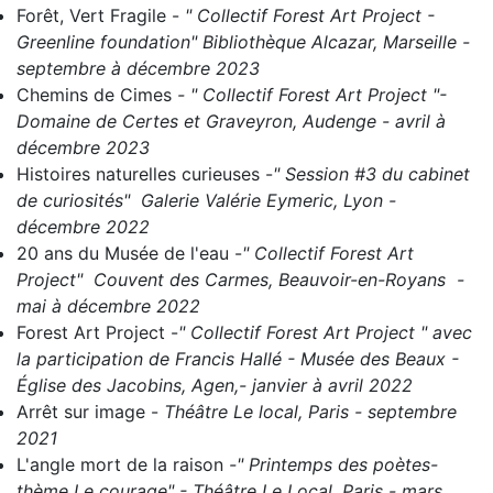
Forêt, Vert Fragile
-
" Collectif Forest Art Project -
Greenline foundation" Bibliothèque Alcazar, Marseille -
septembre à décembre 2023
Chemins de Cimes
- " C
ollectif Forest Art Project "-
Domaine de Certes et Graveyron, Audenge - avril à
décembre 2023
Histoires naturelles curieuses
-
" Session #3 du cabinet
de curiosités" Galerie Valérie Eymeric, Lyon -
décembre 2022
20 ans du Musée de l'eau
-
" Collectif Forest Art
Project" Couvent des Carmes, Beauvoir-en-Royans -
mai à décembre 2022
Forest Art Project
-
" Collectif Forest Art Project " avec
la participation de Francis Hallé - Musée des Beaux -
Église des Jacobins, Agen,- janvier à avril 2022
Arrêt sur image
-
Théâtre Le local, Paris - septembre
2021
L'angle mort de la raison
-" Printemps des poètes-
thème Le courage" - Théâtre Le Local, Paris - mars