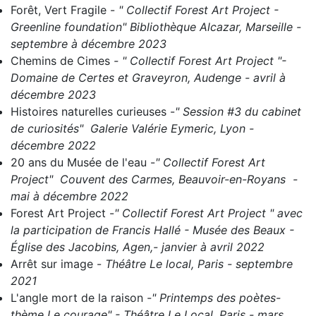
Forêt, Vert Fragile
-
" Collectif Forest Art Project -
Greenline foundation" Bibliothèque Alcazar, Marseille -
septembre à décembre 2023
Chemins de Cimes
- " C
ollectif Forest Art Project "-
Domaine de Certes et Graveyron, Audenge - avril à
décembre 2023
Histoires naturelles curieuses
-
" Session #3 du cabinet
de curiosités" Galerie Valérie Eymeric, Lyon -
décembre 2022
20 ans du Musée de l'eau
-
" Collectif Forest Art
Project" Couvent des Carmes, Beauvoir-en-Royans -
mai à décembre 2022
Forest Art Project
-
" Collectif Forest Art Project " avec
la participation de Francis Hallé - Musée des Beaux -
Église des Jacobins, Agen,- janvier à avril 2022
Arrêt sur image
-
Théâtre Le local, Paris - septembre
2021
L'angle mort de la raison
-" Printemps des poètes-
thème Le courage" - Théâtre Le Local, Paris - mars