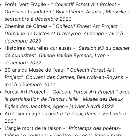
Forêt, Vert Fragile
-
" Collectif Forest Art Project -
Greenline foundation" Bibliothèque Alcazar, Marseille -
septembre à décembre 2023
Chemins de Cimes
- " C
ollectif Forest Art Project "-
Domaine de Certes et Graveyron, Audenge - avril à
décembre 2023
Histoires naturelles curieuses
-
" Session #3 du cabinet
de curiosités" Galerie Valérie Eymeric, Lyon -
décembre 2022
20 ans du Musée de l'eau
-
" Collectif Forest Art
Project" Couvent des Carmes, Beauvoir-en-Royans -
mai à décembre 2022
Forest Art Project
-
" Collectif Forest Art Project " avec
la participation de Francis Hallé - Musée des Beaux -
Église des Jacobins, Agen,- janvier à avril 2022
Arrêt sur image
-
Théâtre Le local, Paris - septembre
2021
L'angle mort de la raison
-" Printemps des poètes-
thème Le courage" - Théâtre Le Local, Paris - mars