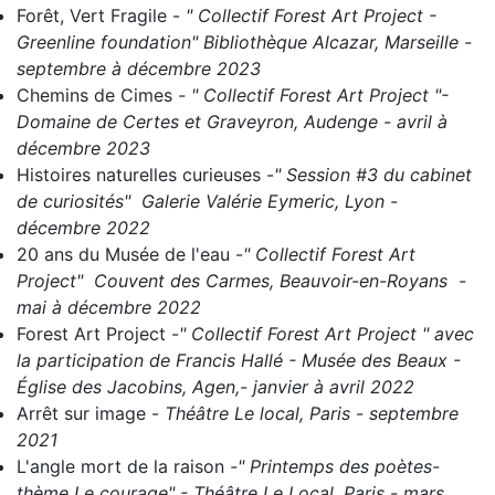
Forêt, Vert Fragile
-
" Collectif Forest Art Project -
Greenline foundation" Bibliothèque Alcazar, Marseille -
septembre à décembre 2023
Chemins de Cimes
- " C
ollectif Forest Art Project "-
Domaine de Certes et Graveyron, Audenge - avril à
décembre 2023
Histoires naturelles curieuses
-
" Session #3 du cabinet
de curiosités" Galerie Valérie Eymeric, Lyon -
décembre 2022
20 ans du Musée de l'eau
-
" Collectif Forest Art
Project" Couvent des Carmes, Beauvoir-en-Royans -
mai à décembre 2022
Forest Art Project
-
" Collectif Forest Art Project " avec
la participation de Francis Hallé - Musée des Beaux -
Église des Jacobins, Agen,- janvier à avril 2022
Arrêt sur image
-
Théâtre Le local, Paris - septembre
2021
L'angle mort de la raison
-" Printemps des poètes-
thème Le courage" - Théâtre Le Local, Paris - mars