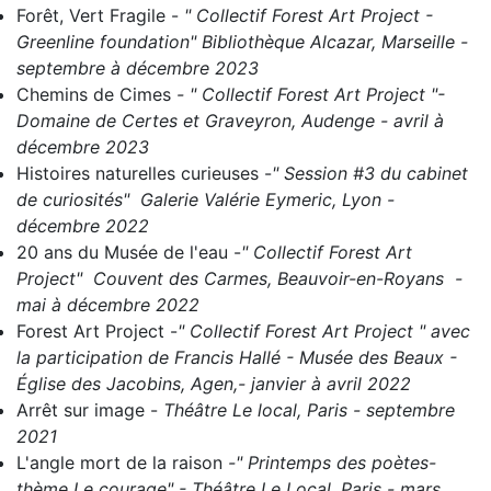
Forêt, Vert Fragile
-
" Collectif Forest Art Project -
Greenline foundation" Bibliothèque Alcazar, Marseille -
septembre à décembre 2023
Chemins de Cimes
- " C
ollectif Forest Art Project "-
Domaine de Certes et Graveyron, Audenge - avril à
décembre 2023
Histoires naturelles curieuses
-
" Session #3 du cabinet
de curiosités" Galerie Valérie Eymeric, Lyon -
décembre 2022
20 ans du Musée de l'eau
-
" Collectif Forest Art
Project" Couvent des Carmes, Beauvoir-en-Royans -
mai à décembre 2022
Forest Art Project
-
" Collectif Forest Art Project " avec
la participation de Francis Hallé - Musée des Beaux -
Église des Jacobins, Agen,- janvier à avril 2022
Arrêt sur image
-
Théâtre Le local, Paris - septembre
2021
L'angle mort de la raison
-" Printemps des poètes-
thème Le courage" - Théâtre Le Local, Paris - mars