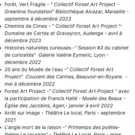
Forêt, Vert Fragile
-
" Collectif Forest Art Project -
Greenline foundation" Bibliothèque Alcazar, Marseille -
septembre à décembre 2023
Chemins de Cimes
- " C
ollectif Forest Art Project "-
Domaine de Certes et Graveyron, Audenge - avril à
décembre 2023
Histoires naturelles curieuses
-
" Session #3 du cabinet
de curiosités" Galerie Valérie Eymeric, Lyon -
décembre 2022
20 ans du Musée de l'eau
-
" Collectif Forest Art
Project" Couvent des Carmes, Beauvoir-en-Royans -
mai à décembre 2022
Forest Art Project
-
" Collectif Forest Art Project " avec
la participation de Francis Hallé - Musée des Beaux -
Église des Jacobins, Agen,- janvier à avril 2022
Arrêt sur image
-
Théâtre Le local, Paris - septembre
2021
L'angle mort de la raison
-" Printemps des poètes-
thème Le courage" - Théâtre Le Local, Paris - mars