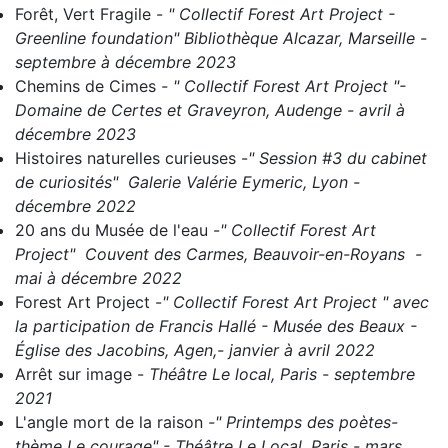
Forêt, Vert Fragile
-
" Collectif Forest Art Project -
Greenline foundation" Bibliothèque Alcazar, Marseille -
septembre à décembre 2023
Chemins de Cimes
- " C
ollectif Forest Art Project "-
Domaine de Certes et Graveyron, Audenge - avril à
décembre 2023
Histoires naturelles curieuses
-
" Session #3 du cabinet
de curiosités" Galerie Valérie Eymeric, Lyon -
décembre 2022
20 ans du Musée de l'eau
-
" Collectif Forest Art
Project" Couvent des Carmes, Beauvoir-en-Royans -
mai à décembre 2022
Forest Art Project
-
" Collectif Forest Art Project " avec
la participation de Francis Hallé - Musée des Beaux -
Église des Jacobins, Agen,- janvier à avril 2022
Arrêt sur image
-
Théâtre Le local, Paris - septembre
2021
L'angle mort de la raison
-" Printemps des poètes-
thème Le courage" - Théâtre Le Local, Paris - mars