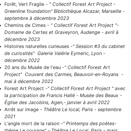
Forêt, Vert Fragile
-
" Collectif Forest Art Project -
Greenline foundation" Bibliothèque Alcazar, Marseille -
septembre à décembre 2023
Chemins de Cimes
- " C
ollectif Forest Art Project "-
Domaine de Certes et Graveyron, Audenge - avril à
décembre 2023
Histoires naturelles curieuses
-
" Session #3 du cabinet
de curiosités" Galerie Valérie Eymeric, Lyon -
décembre 2022
20 ans du Musée de l'eau
-
" Collectif Forest Art
Project" Couvent des Carmes, Beauvoir-en-Royans -
mai à décembre 2022
Forest Art Project
-
" Collectif Forest Art Project " avec
la participation de Francis Hallé - Musée des Beaux -
Église des Jacobins, Agen,- janvier à avril 2022
Arrêt sur image
-
Théâtre Le local, Paris - septembre
2021
L'angle mort de la raison
-" Printemps des poètes-
thème Le courage" - Théâtre Le Local, Paris - mars